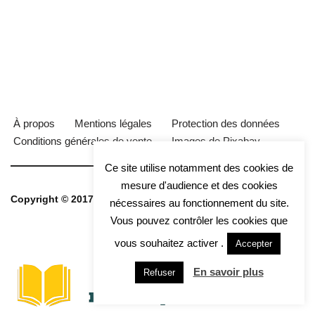
À propos
Mentions légales
Protection des données
Conditions générales de vente
Images de Pixabay
Ce site utilise notamment des cookies de
mesure d'audience et des cookies
Copyright © 2017 - 2026 e School Library
nécessaires au fonctionnement du site.
Vous pouvez contrôler les cookies que
vous souhaitez activer .
Neve
| Propulsé par
WordPress
Accepter
En savoir plus
Refuser